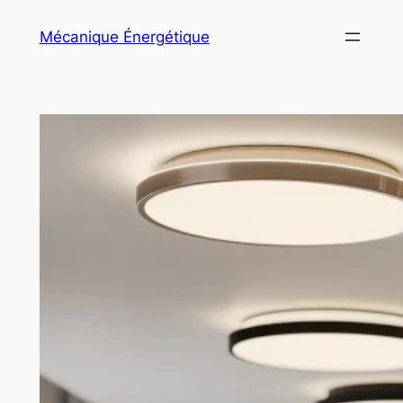
Aller
Mécanique Énergétique
au
contenu