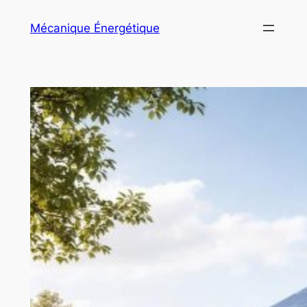
Aller
Mécanique Énergétique
au
contenu