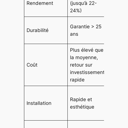
Rendement
(jusqu’à 22-
modula
24%)
selon b
Longue
Garantie > 25
Durabilité
de vie,
ans
cycles
Plus élevé que
Investi
la moyenne,
significa
Coût
retour sur
mais am
investissement
sur plus
rapide
années
Simple,
Rapide et
compac
Installation
esthétique
intégrée
maison
Recycla