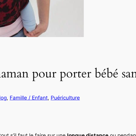
aman pour porter bébé sans
log
, 
Famille / Enfant
, 
Puériculture
out s’il faut le faire sur une
longue distance
ou penda