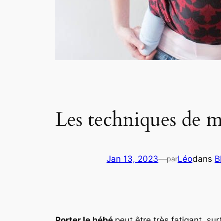
Les techniques de m
Jan 13, 2023
—
Léo
dans
B
par
Porter le bébé
peut être très fatigant, surt