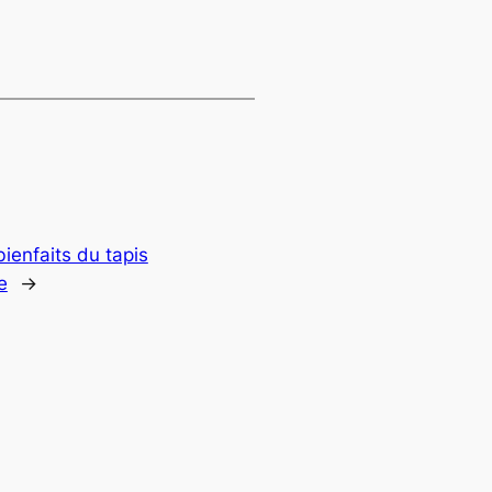
bienfaits du tapis
e
→