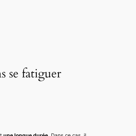
 se fatiguer
nt
une longue durée
. Dans ce cas, il