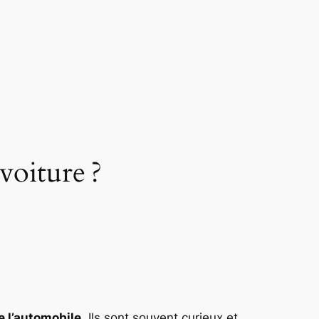
voiture ?
e l’automobile
. Ils sont souvent curieux et