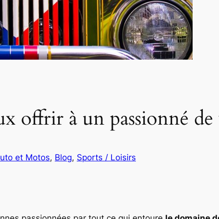
x offrir à un passionné de 
uto et Motos
, 
Blog
, 
Sports / Loisirs
onnes passionnées par tout ce qui entoure
le domaine d