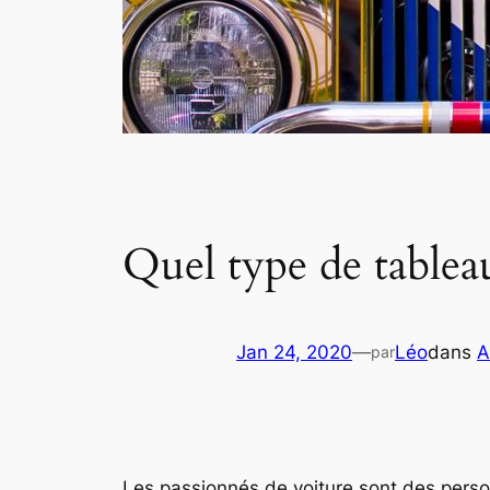
Quel type de tableau
Jan 24, 2020
—
Léo
dans
A
par
Les passionnés de voiture sont des pers