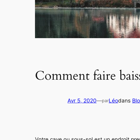
Comment faire baiss
Avr 5, 2020
—
Léo
dans
Bl
par
Votre cave ou sous-sol est un endroit pr