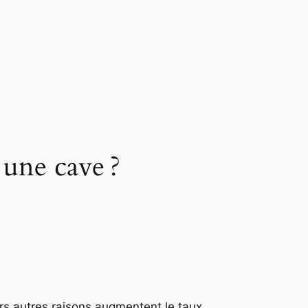
 une cave ?
rs autres raisons augmentent le taux