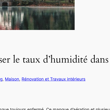
er le taux d’humidité dans
og
, 
Maison
, 
Rénovation et Travaux intérieurs
esque toujours enfermé. Ce manque d’aération et plusieu