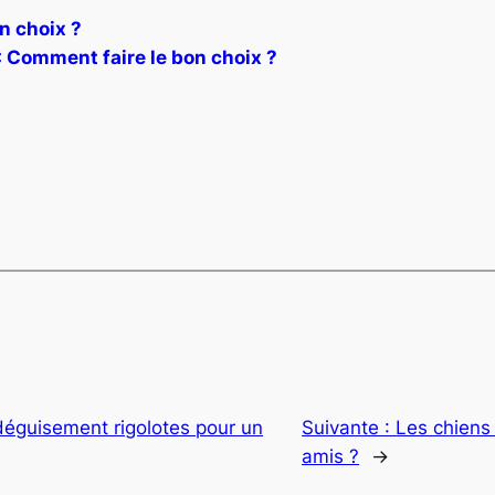
n choix ?
: Comment faire le bon choix ?
déguisement rigolotes pour un
Suivante :
Les chiens 
amis ?
→