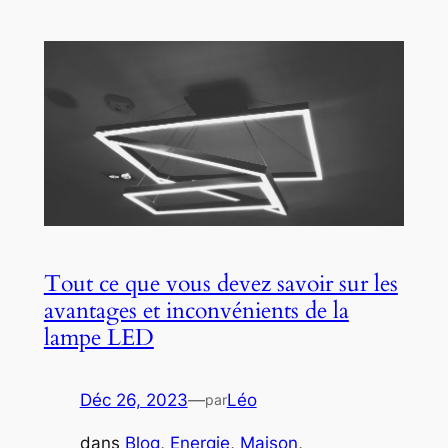
Tout ce que vous devez savoir sur les
avantages et inconvénients de la
lampe LED
Déc 26, 2023
—
Léo
par
dans
Blog
, 
Energie
, 
Maison
, 