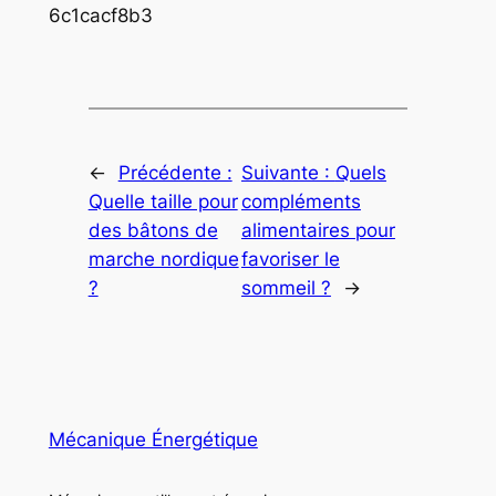
6c1cacf8b3
←
Précédente :
Suivante :
Quels
Quelle taille pour
compléments
des bâtons de
alimentaires pour
marche nordique
favoriser le
?
sommeil ?
→
Mécanique Énergétique